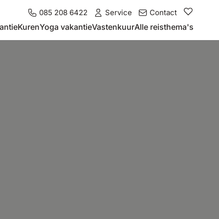
085 208 6422
Service
Contact
antie
Kuren
Yoga vakantie
Vastenkuur
Alle reisthema's