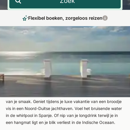
Zoek
Flexibel boeken, zorgeloos reizen
Dompel jezelf onder in een wereld vol
droomstranden tijdens je luxe vakantie aan
zee
Luxe hotels aan zee hebben het wonderbaarlijke vermogen
om je mee te nemen naar een compleet nieuwe wereld. Elk
van onze luxe vakanties heeft zijn eigen charme en biedt je
wellness-, sport- of gezondheidsbehandelingen, afhankelijk
van je smaak. Geniet tijdens je luxe vakantie van een broodje
vis in een Noord-Duitse jachthaven. Voel het bruisende water
in de whirlpool in Spanje. Of nip van je longdrink terwijl je in
een hangmat ligt en je blik verliest in de Indische Oceaan.