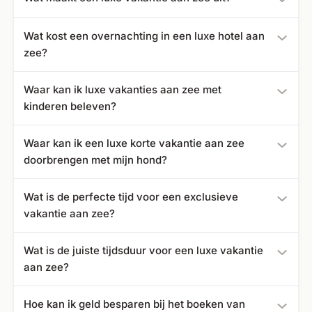
Lokale genezingstradities zoals thalassotherapie en
Wat kost een overnachting in een luxe hotel aan
Ayurveda, evenals sportieve activiteiten, kunnen ideaal
zee?
worden gecombineerd met een luxe vakantie aan zee.
Je ontvangt al aanbiedingen voor je luxe vakantie aan
Waar kan ik luxe vakanties aan zee met
zee vanaf {minPrijs}.
kinderen beleven?
Kinderopvang wordt aangeboden aan de Oostzee, in
Waar kan ik een luxe korte vakantie aan zee
Spanje, Turkije en op de Malediven, zodat je luxe als
doorbrengen met mijn hond?
gezin kunt ervaren.
Er zijn luxe hotels aan de Baltische Zee, in Marokko en op
Wat is de perfecte tijd voor een exclusieve
Ibiza die hun deuren openen voor je trouwe viervoeter.
vakantie aan zee?
Aan de Baltische Zee zijn de zomermaanden juli en
Wat is de juiste tijdsduur voor een luxe vakantie
augustus ideaal voor je luxe vakantie aan zee. Naar de
aan zee?
Middellandse Zee kun je reizen tussen Pasen en oktober
en naar de Indische Oceaan het liefst van mei tot oktober.
De duur van een luxe vakantie aan zee hangt af van
Hoe kan ik geld besparen bij het boeken van
individuele behoeften en wensen. Een korte vakantie van