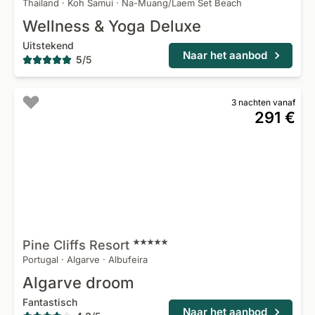
Thailand
·
Koh Samui
·
Na-Muang/Laem Set Beach
Wellness & Yoga Deluxe
Uitstekend
Naar het aanbod
5
/
5
3 nachten vanaf
291 €
Pine Cliffs
Resort
Portugal
·
Algarve
·
Albufeira
Algarve droom
Fantastisch
Naar het aanbod