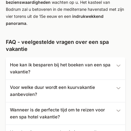
bezienswaardigheden
wachten op u. Het kasteel van
Bodrum zal u betoveren in de mediterrane havenstad met zijn
vier torens uit de 15e eeuw en een
indrukwekkend
panorama
.
FAQ - veelgestelde vragen over een spa
vakantie
Hoe kan ik besparen bij het boeken van een spa
vakantie?
U kunt goedkoop boeken met last-minute en package
Voor welke duur wordt een kuurvakantie
deals, maar ook met vroegboekkortingen.
aanbevolen?
Een vakantie van 1 week tot 2 weken is een ideale duur
Wanneer is de perfecte tijd om te reizen voor
voor een kuurvakantie. Maar u kunt ook al aanbiedingen
een spa hotel vakantie?
vinden voor korte vakanties van 3 dagen.
Dankzij het gematigde klimaat kunnen de genoemde