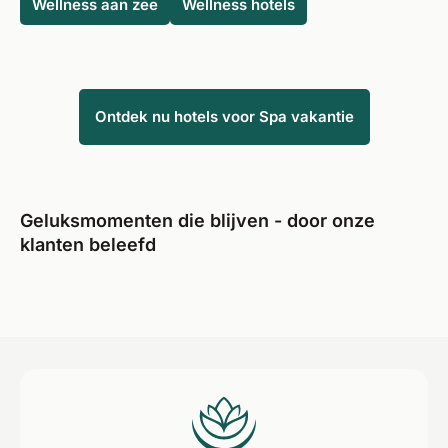
Wellness aan zee
Wellness hotels
Bernstein Acamed Resort
- Beoordeling: 5,0
Samahita Retreat
- Beoordeling: 4,9
Hotel Borgata
- Beoordeling: 4,9
Radisson Hotel Szklarska Poręba
- Beoordeling:
Ontdek nu hotels voor Spa vakantie
4,9
Geluksmomenten die blijven - door onze
klanten beleefd