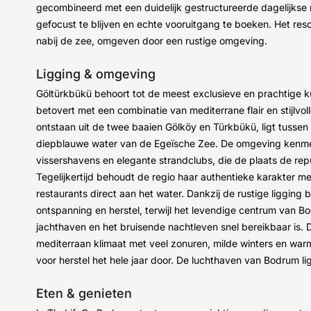
gecombineerd met een duidelijk gestructureerde dagelijkse 
gefocust te blijven en echte vooruitgang te boeken. Het reso
nabij de zee, omgeven door een rustige omgeving.
Ligging & omgeving
Göltürkbükü behoort tot de meest exclusieve en prachtige k
betovert met een combinatie van mediterrane flair en stijlvoll
ontstaan uit de twee baaien Gölköy en Türkbükü, ligt tusse
diepblauwe water van de Egeïsche Zee. De omgeving kenmerk
vissershavens en elegante strandclubs, die de plaats de re
Tegelijkertijd behoudt de regio haar authentieke karakter met
restaurants direct aan het water. Dankzij de rustige liggin
ontspanning en herstel, terwijl het levendige centrum van 
jachthaven en het bruisende nachtleven snel bereikbaar is.
mediterraan klimaat met veel zonuren, milde winters en wa
voor herstel het hele jaar door. De luchthaven van Bodrum li
Eten & genieten