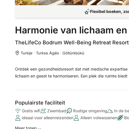
Flexibel boeken, zo
Harmonie van lichaam en 
TheLifeCo Bodrum Well-Being Retreat
Resort
Turkije · Turkse Ägäis · Göltürkbükü
Ontdek een gezondheidsresort dat met medische expertise en
lichaam en geest te harmoniseren. Een plek die ruimte bied
Populairste faciliteit
Gratis wifi
Zwembad
Rustige omgeving
In de b
ideaal voor alleenreizenden
Alleen volwassenen
Bi
Meer tonen