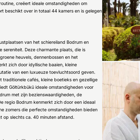
routine, creëert ideale omstandigheden om
rt beschikt over in totaal 44 kamers en is gelegen
ustplaatsen van het schiereiland Bodrum en
e sereniteit. Deze charmante plaats, die is
n groene heuvels, dennenbossen en het
t zich door idyllische baaien, kleine
putatie van een luxueuze toevluchtsoord geven.
 traditionele cafés, kleine boetieks en gezellige
g biedt Göltürkbükü ideale omstandigheden voor
Bodrum met zijn bezienswaardigheden, de
 De regio Bodrum kenmerkt zich door een ideaal
rme zomers die perfecte omstandigheden bieden
gt op slechts ca. 40 minuten afstand.