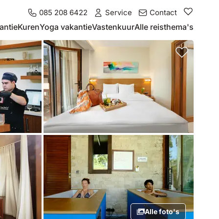
085 208 6422
Service
Contact
antie
Kuren
Yoga vakantie
Vastenkuur
Alle reisthema's
Alle foto's