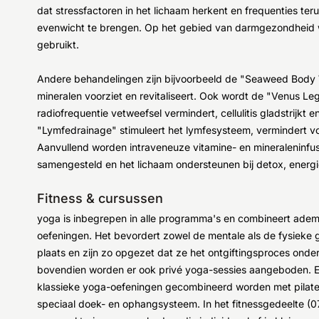
dat stressfactoren in het lichaam herkent en frequenties ter
evenwicht te brengen. Op het gebied van darmgezondheid 
gebruikt.
Andere behandelingen zijn bijvoorbeeld de "Seaweed Body 
mineralen voorziet en revitaliseert. Ook wordt de "Venus L
radiofrequentie vetweefsel vermindert, cellulitis gladstrijkt
"Lymfedrainage" stimuleert het lymfesysteem, vermindert v
Aanvullend worden intraveneuze vitamine- en mineraleninfu
samengesteld en het lichaam ondersteunen bij detox, energ
Fitness & cursussen
yoga is inbegrepen in alle programma's en combineert adem
oefeningen. Het bevordert zowel de mentale als de fysieke
plaats en zijn zo opgezet dat ze het ontgiftingsproces onder
bovendien worden er ook privé yoga-sessies aangeboden. Ee
klassieke yoga-oefeningen gecombineerd worden met pilate
speciaal doek- en ophangsysteem. In het fitnessgedeelte (0