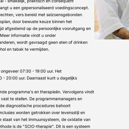
l - smakelijk, praktisch en consequent
tvangt u een gepersonaliseerd voedingsconcept.
erechten, vers bereid met seizoensgebonden
gsplan, door bewuste keuze binnen het
tijd afgestemd op de persoonlijke vooruitgang en
 Meer informatie vindt u onder
aranderen, wordt gevraagd geen eten of drinken
ol en tabak te vermijden.
 ongeveer 07:30 - 19:00 uur. Het
 - 20:00 uur. Daarnaast kunt u dagelijks
llende programma's en therapieën. Vervolgens vindt
s vast te stellen. De programmamanagers en
ot de diagnostische procedures behoort
clusies worden getrokken over levensstijl en
e staat van het immuunsysteem, de oxidatie van
thode is de "SCIO-therapie". Dit is een systeem