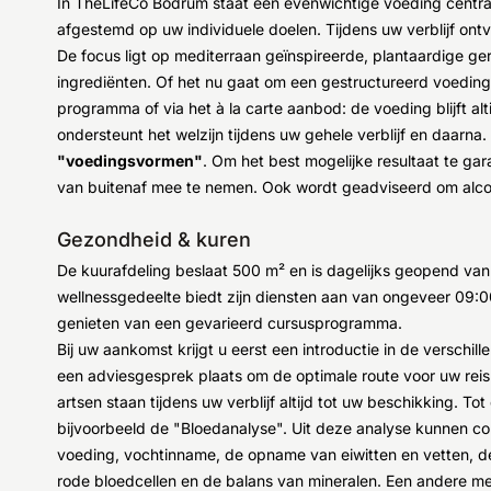
In TheLifeCo Bodrum staat een evenwichtige voeding centraa
afgestemd op uw individuele doelen. Tijdens uw verblijf on
De focus ligt op mediterraan geïnspireerde, plantaardige g
ingrediënten. Of het nu gaat om een gestructureerd voedin
programma of via het à la carte aanbod: de voeding blijft al
ondersteunt het welzijn tijdens uw gehele verblijf en daarna.
"voedingsvormen"
. Om het best mogelijke resultaat te g
van buitenaf mee te nemen. Ook wordt geadviseerd om alcoh
Gezondheid & kuren
De kuurafdeling beslaat 500 m² en is dagelijks geopend van
wellnessgedeelte biedt zijn diensten aan van ongeveer 09:00
genieten van een gevarieerd cursusprogramma.
Bij uw aankomst krijgt u eerst een introductie in de verschi
een adviesgesprek plaats om de optimale route voor uw rei
artsen staan tijdens uw verblijf altijd tot uw beschikking. T
bijvoorbeeld de "Bloedanalyse". Uit deze analyse kunnen con
voeding, vochtinname, de opname van eiwitten en vetten, d
rode bloedcellen en de balans van mineralen. Een andere me