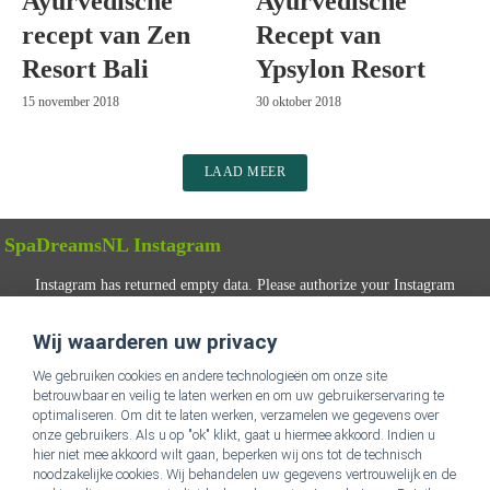
Ayurvedische
Ayurvedische
recept van Zen
Recept van
Resort Bali
Ypsylon Resort
15 november 2018
30 oktober 2018
LAAD MEER
SpaDreamsNL Instagram
Instagram has returned empty data. Please authorize your Instagram
account in the
plugin settings
.
Wij waarderen uw privacy
VOLG ONS
We gebruiken cookies en andere technologieën om onze site
betrouwbaar en veilig te laten werken en om uw gebruikerservaring te
optimaliseren. Om dit te laten werken, verzamelen we gegevens over
onze gebruikers. Als u op "ok" klikt, gaat u hiermee akkoord. Indien u
hier niet mee akkoord wilt gaan, beperken wij ons tot de technisch
noodzakelijke cookies. Wij behandelen uw gegevens vertrouwelijk en de