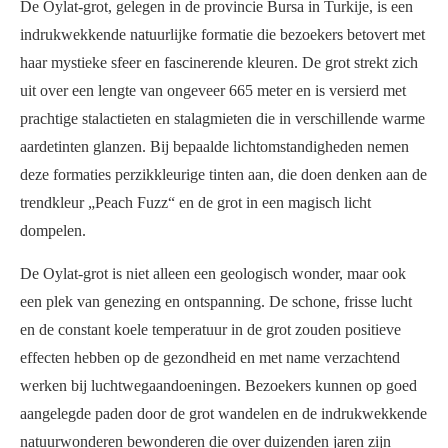
De Oylat-grot, gelegen in de provincie Bursa in Turkije, is een
indrukwekkende natuurlijke formatie die bezoekers betovert met
haar mystieke sfeer en fascinerende kleuren. De grot strekt zich
uit over een lengte van ongeveer 665 meter en is versierd met
prachtige stalactieten en stalagmieten die in verschillende warme
aardetinten glanzen. Bij bepaalde lichtomstandigheden nemen
deze formaties perzikkleurige tinten aan, die doen denken aan de
trendkleur „Peach Fuzz“ en de grot in een magisch licht
dompelen.
De Oylat-grot is niet alleen een geologisch wonder, maar ook
een plek van genezing en ontspanning. De schone, frisse lucht
en de constant koele temperatuur in de grot zouden positieve
effecten hebben op de gezondheid en met name verzachtend
werken bij luchtwegaandoeningen. Bezoekers kunnen op goed
aangelegde paden door de grot wandelen en de indrukwekkende
natuurwonderen bewonderen die over duizenden jaren zijn