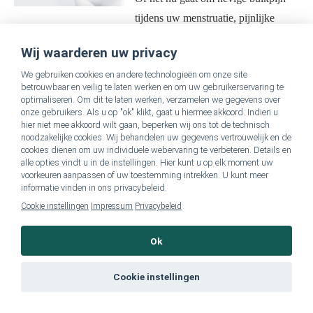
tijdens uw menstruatie, pijnlijke
geslachtsgemeenschap of een
Wij waarderen uw privacy
onvervulde kinderwens vanwege het
We gebruiken cookies en andere technologieën om onze site
uitblijven van zwangerschap,
betrouwbaar en veilig te laten werken en om uw gebruikerservaring te
endometriose heeft
[...]
optimaliseren. Om dit te laten werken, verzamelen we gegevens over
onze gebruikers. Als u op "ok" klikt, gaat u hiermee akkoord. Indien u
hier niet mee akkoord wilt gaan, beperken wij ons tot de technisch
Vakantie in Hongarije: ervaar de
noodzakelijke cookies. Wij behandelen uw gegevens vertrouwelijk en de
Hongaarse natuur, cultuur, en
cookies dienen om uw individuele webervaring te verbeteren. Details en
pure wellness
alle opties vindt u in de instellingen. Hier kunt u op elk moment uw
voorkeuren aanpassen of uw toestemming intrekken. U kunt meer
Hongarije heeft voor ieder wat wils
informatie vinden in ons privacybeleid.
en is een ideale vakantiebestemming
Cookie instellingen
Impressum
Privacybeleid
voor alleenreizenden, koppels, en
families. Hongarije bevindt zich in
Ok
het hart van Europa. De rivier de
[...]
Cookie instellingen
Reisverslag – Ayurveda retraites
in Sri Lanka in tijden van Covid-