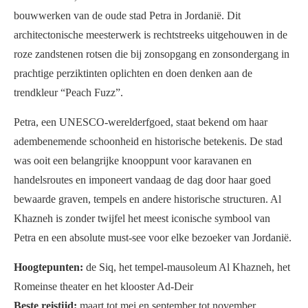
bouwwerken van de oude stad Petra in Jordanië. Dit
architectonische meesterwerk is rechtstreeks uitgehouwen in de
roze zandstenen rotsen die bij zonsopgang en zonsondergang in
prachtige perziktinten oplichten en doen denken aan de
trendkleur “Peach Fuzz”.
Petra, een UNESCO-werelderfgoed, staat bekend om haar
adembenemende schoonheid en historische betekenis. De stad
was ooit een belangrijke knooppunt voor karavanen en
handelsroutes en imponeert vandaag de dag door haar goed
bewaarde graven, tempels en andere historische structuren. Al
Khazneh is zonder twijfel het meest iconische symbool van
Petra en een absolute must-see voor elke bezoeker van Jordanië.
Hoogtepunten:
de Siq, het tempel-mausoleum Al Khazneh, het
Romeinse theater en het klooster Ad-Deir
Beste reistijd:
maart tot mei en september tot november