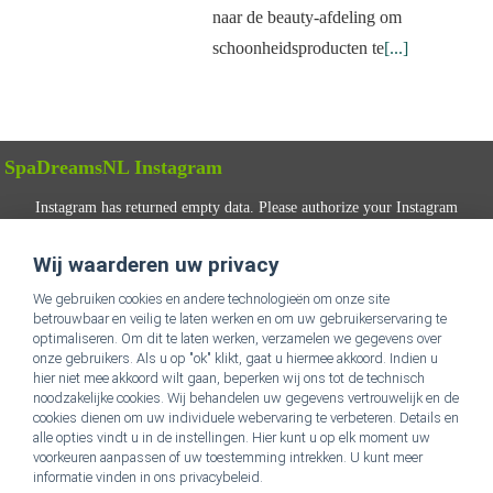
naar de beauty-afdeling om
schoonheidsproducten te
[...]
SpaDreamsNL Instagram
Instagram has returned empty data. Please authorize your Instagram
account in the
plugin settings
.
Wij waarderen uw privacy
VOLG ONS
We gebruiken cookies en andere technologieën om onze site
betrouwbaar en veilig te laten werken en om uw gebruikerservaring te
optimaliseren. Om dit te laten werken, verzamelen we gegevens over
onze gebruikers. Als u op "ok" klikt, gaat u hiermee akkoord. Indien u
hier niet mee akkoord wilt gaan, beperken wij ons tot de technisch
noodzakelijke cookies. Wij behandelen uw gegevens vertrouwelijk en de
cookies dienen om uw individuele webervaring te verbeteren. Details en
alle opties vindt u in de instellingen. Hier kunt u op elk moment uw
Ga naar SpaDreamsNL Homepage
voorkeuren aanpassen of uw toestemming intrekken. U kunt meer
informatie vinden in ons privacybeleid.