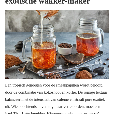
exotische wakker-maker
Een tropisch genoegen voor de smaakpapillen wordt beloofd
door de combinatie van kokosnoot en koffie. De romige textuur
balanceert met de intensiteit van cafeïne en straalt pure exotiek
uit. Wie ‘s ochtends al verlangt naar verre oorden, moet een
Iced-Thai-Latte bereiden. Hiervoor worden twee espresso’s