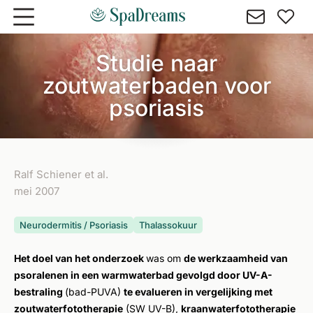
Naar hoofdinhoud gaan
Studie naar
zoutwaterbaden voor
psoriasis
Ralf Schiener et al.
mei 2007
Neurodermitis / Psoriasis
Thalassokuur
Het doel van het onderzoek
was om
de werkzaamheid van
psoralenen in een warmwaterbad gevolgd door UV-A-
bestraling
(bad-PUVA)
te evalueren in vergelijking met
zoutwaterfototherapie
(SW UV-B),
kraanwaterfototherapie