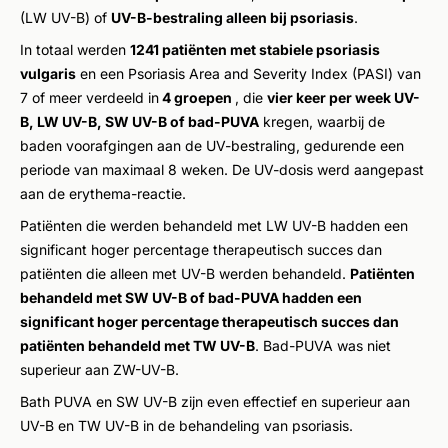
(LW UV-B) of
UV-B-bestraling alleen bij psoriasis
.
In totaal werden
1241 patiënten met stabiele psoriasis
vulgaris
en een Psoriasis Area and Severity Index (PASI) van
7 of meer verdeeld in
4 groepen
, die
vier keer per week UV-
B, LW UV-B, SW UV-B of bad-PUVA
kregen, waarbij de
baden voorafgingen aan de UV-bestraling, gedurende een
periode van maximaal 8 weken. De UV-dosis werd aangepast
aan de erythema-reactie.
Patiënten die werden behandeld met LW UV-B hadden een
significant hoger percentage therapeutisch succes dan
patiënten die alleen met UV-B werden behandeld.
Patiënten
behandeld met SW UV-B of bad-PUVA hadden een
significant hoger percentage therapeutisch succes dan
patiënten behandeld met TW UV-B
. Bad-PUVA was niet
superieur aan ZW-UV-B.
Bath PUVA en SW UV-B zijn even effectief en superieur aan
UV-B en TW UV-B in de behandeling van psoriasis.