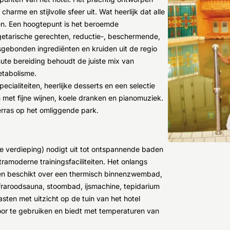
harme en stijlvolle sfeer uit. Wat heerlijk dat alle
en. Een hoogtepunt is het beroemde
egetarische gerechten, reductie-, beschermende,
nsgebonden ingrediënten en kruiden uit de regio
ute bereiding behoudt de juiste mix van
etabolisme.
cialiteiten, heerlijke desserts en een selectie
n met fijne wijnen, koele dranken en pianomuziek.
erras op het omliggende park.
1e verdieping) nodigt uit tot ontspannende baden
ramoderne trainingsfaciliteiten. Het onlangs
en beschikt over een thermisch binnenzwembad,
fraroodsauna, stoombad, ijsmachine, tepidarium
ten met uitzicht op de tuin van het hotel
oor te gebruiken en biedt met temperaturen van