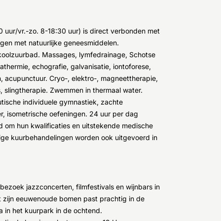
 uur/vr.-zo. 8-18:30 uur) is direct verbonden met
gen met natuurlijke geneesmiddelen.
oolzuurbad. Massages, lymfedrainage, Schotse
thermie, echografie, galvanisatie, iontoforese,
, acupunctuur. Cryo-, elektro-, magneettherapie,
es, slingtherapie. Zwemmen in thermaal water.
eutische individuele gymnastiek, zachte
r, isometrische oefeningen. 24 uur per dag
d om hun kwalificaties en uitstekende medische
ige kuurbehandelingen worden ook uitgevoerd in
ezoek jazzconcerten, filmfestivals en wijnbars in
t zijn eeuwenoude bomen past prachtig in de
a in het kuurpark in de ochtend.