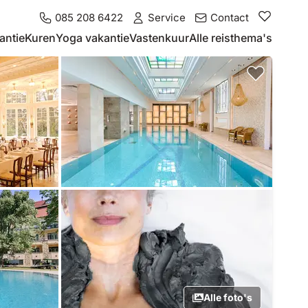
085 208 6422
Service
Contact
antie
Kuren
Yoga vakantie
Vastenkuur
Alle reisthema's
Alle foto's