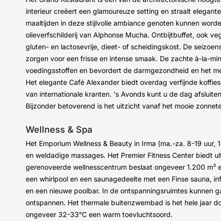
interieur creëert een glamoureuze setting en straalt elegante c
maaltijden in deze stijlvolle ambiance genoten kunnen word
olieverfschilderij van Alphonse Mucha. Ontbijtbuffet, ook v
gluten- en lactosevrije, dieet- of scheidingskost. De seizoe
zorgen voor een frisse en intense smaak. De zachte à-la-min
voedingsstoffen en bevordert de darmgezondheid en het m
Het elegante Café Alexander biedt overdag verfijnde koffiespe
van internationale kranten. 's Avonds kunt u de dag afsluite
Bijzonder betoverend is het uitzicht vanaf het mooie zonnet
Wellness & Spa
Het Emporium Wellness & Beauty in Irma (ma.-za. 8-19 uur, 
en weldadige massages. Het Premier Fitness Center biedt ult
gerenoveerde wellnesscentrum beslaat ongeveer 1.200 m² 
een whirlpool en een saunagedeelte met een Finse sauna, in
en een nieuwe poolbar. In de ontspanningsruimtes kunnen gas
ontspannen. Het thermale buitenzwembad is het hele jaar d
ongeveer 32-33°C een warm toevluchtsoord.