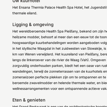
Uw kuurhotel
Het Ensana Thermia Palace Health Spa Hotel, het Jugendstil ju
thermale eiland.
Ligging & omgeving
Het wereldberoemde Health Spa Piešťany, bekend om zijn 
heilzame modder, behoort al meer dan een eeuw tot de to
hoogwaardige kuurbehandelingen worden aangeboden volge
in het idyllische Waagdal in het zuidwesten van Slowakije, i
km van Wenen verwijderd. Het kuureiland van Piešťany, berei
langs de linkeroever van de rivier de Waag (Vah). Omgeven
zorgvuldig onderhouden parken, biedt het een oase van rust.
wandelingen, terwijl de zonneterrassen van de kuurhotels e
zomerseizoen perfecte plekken zijn om te ontspannen en te h
beroemde zwavelmodder en helende thermale water, en bied
wellnessarrangementen voor een ontspannende actieve vaka
Eten & genieten
Het Grand Restaurant is een van de architectonische hoogte