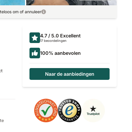
teloos om of annuleer
4.7
/ 5.0
Excellent
17 beoordelingen
100
%
aanbevolen
ct
Naar de aanbiedingen
te