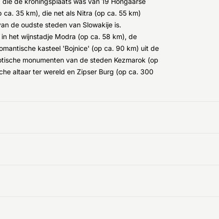
, die de kroningsplaats was van 19 Hongaarse
 ca. 35 km), die net als Nitra (op ca. 55 km)
van de oudste steden van Slowakije is.
in het wijnstadje Modra (op ca. 58 km), de
omantische kasteel 'Bojnice' (op ca. 90 km) uit de
 gotische monumenten van de steden Kezmarok (op
he altaar ter wereld en Zipser Burg (op ca. 300