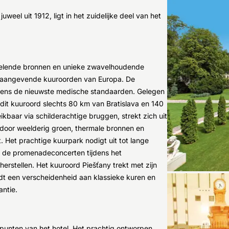
weel uit 1912, ligt in het zuidelijke deel van het
helende bronnen en unieke zwavelhoudende
onaangevende kuuroorden van Europa. De
ns de nieuwste medische standaarden. Gelegen
s dit kuuroord slechts 80 km van Bratislava en 140
kbaar via schilderachtige bruggen, strekt zich uit
 door weelderig groen, thermale bronnen en
 Het prachtige kuurpark nodigt uit tot lange
n de promenadeconcerten tijdens het
erstellen. Het kuuroord Piešťany trekt met zijn
t een verscheidenheid aan klassieke kuren en
ntie.
punten van het hotel. Het prachtig ontworpen