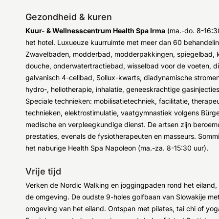
Gezondheid & kuren
Kuur- & Wellnesscentrum Health Spa Irma
(ma.-do. 8-16:30
het hotel. Luxueuze kuurruimte met meer dan 60 behandelin
Zwavelbaden, modderbad, modderpakkingen, spiegelbad, k
douche, onderwatertractiebad, wisselbad voor de voeten, dia
galvanisch 4-cellbad, Sollux-kwarts, diadynamische stromen
hydro-, heliotherapie, inhalatie, geneeskrachtige gasinjecti
Speciale technieken: mobilisatietechniek, facilitatie, therap
technieken, elektrostimulatie, vaatgymnastiek volgens Bürge
medische en verpleegkundige dienst. De artsen zijn beroem
prestaties, evenals de fysiotherapeuten en masseurs. Somm
het naburige Health Spa Napoleon (ma.-za. 8-15:30 uur).
Vrije tijd
Verken de Nordic Walking en joggingpaden rond het eiland, b
de omgeving. De oudste 9-holes golfbaan van Slowakije me
omgeving van het eiland. Ontspan met pilates, tai chi of yog