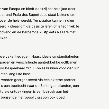
 van Europa en biedt dankzij het hele jaar door
et strand Praia dos Supertubos staat bekend om
 over de hele wereld. Ter plaatse kunnen indien
rd - ideaal om de basis te leren of je techniek te
n bovendien de beroemde kustplaats Nazaré met
eiken.
tieve vakantiedagen. Naast ideale omstandigheden
lpaden en verschillende aantrekkelijke golfbanen
oor bespeelbaar zijn. E-bikes kunnen voor vier uur
hten langs de kust.
k worden georganiseerd via een externe partner
is een boottocht naar de Berlengas-eilanden, een
turele ontdekkingen is een bezoek aan het
e bruisende metropool Lissabon ook goed