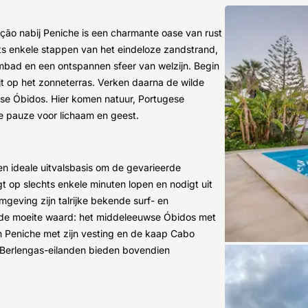
ação nabij Peniche is een charmante oase van rust
ts enkele stappen van het eindeloze zandstrand,
zwembad en een ontspannen sfeer van welzijn. Begin
t op het zonneterras. Verken daarna de wilde
uwse Óbidos. Hier komen natuur, Portugese
de pauze voor lichaam en geest.
een ideale uitvalsbasis om de gevarieerde
t op slechts enkele minuten lopen en nodigt uit
mgeving zijn talrijke bekende surf- en
n de moeite waard: het middeleeuwse Óbidos met
en Peniche met zijn vesting en de kaap Cabo
e Berlengas-eilanden bieden bovendien