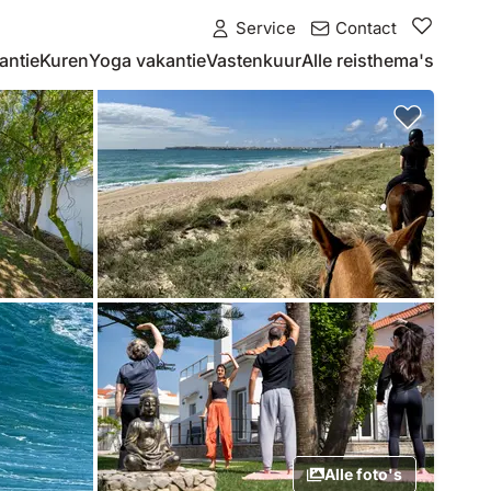
Service
Contact
antie
Kuren
Yoga vakantie
Vastenkuur
Alle reisthema's
Alle foto's