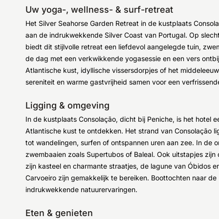
Uw yoga-, wellness- & surf-retreat
Het Silver Seahorse Garden Retreat in de kustplaats Consol
aan de indrukwekkende Silver Coast van Portugal. Op slech
biedt dit stijlvolle retreat een liefdevol aangelegde tuin, 
de dag met een verkwikkende yogasessie en een vers ontbij
Atlantische kust, idyllische vissersdorpjes of het middelee
sereniteit en warme gastvrijheid samen voor een verfrissen
Ligging & omgeving
In de kustplaats Consolação, dicht bij Peniche, is het hotel 
Atlantische kust te ontdekken. Het strand van Consolação lig
tot wandelingen, surfen of ontspannen uren aan zee. In de o
zwembaaien zoals Supertubos of Baleal. Ook uitstapjes zij
zijn kasteel en charmante straatjes, de lagune van Óbidos 
Carvoeiro zijn gemakkelijk te bereiken. Boottochten naar d
indrukwekkende natuurervaringen.
Eten & genieten