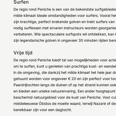
Surfen
De regio rond Peniche is een van de bekendste surfgebieden
milde klimaat ideale omstandigheden voor surfers. Vooral h
zijn krachtige, perfect brekende golven en trekt surfers van
nodig surflessen met ervaren instructeurs worden georganisee
verbeteren. Wie spectaculaire surfspots wil ontdekken, ka
zijn legendarische golven in ongeveer 30 minuten rijden ber
Vrije tijd
De regio rond Peniche biedt tal van mogelijkheden voor ac
om te surfen, kunt u genieten van prachtige kust- en wande
in de omgeving, die dankzij het milde klimaat het hele jaar d
gehuurd worden voor ongeveer € 20 en zijn perfect voor toc
Paardrijtochten langs de duinen of op het strand kunnen oo
en bieden een unieke natuurervaring. Een ander hoogtepunt 
beschermd natuurgebied voor de kust van Peniche. Voor cul
middeleeuwse Óbidos de moeite waard, terwijl Nazaré of d
bereikbaar zijn voor een dagtocht.