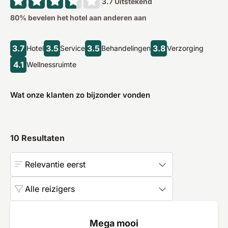
3.7
Uitstekend
80
% bevelen het hotel aan anderen aan
3.7
3.5
3.5
3.8
Hotel
Service
Behandelingen
Verzorging
4.1
Wellnessruimte
Wat onze klanten zo bijzonder vonden
10
Resultaten
Relevantie eerst
Alle reizigers
Mega mooi