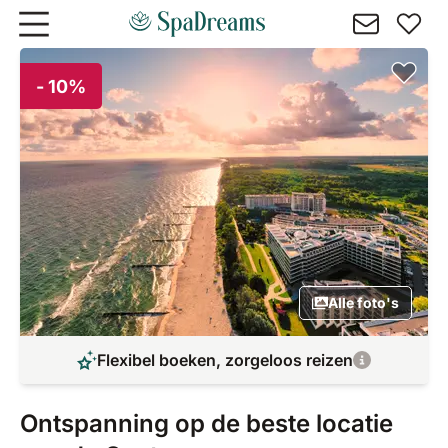
Naar hoofdinhoud gaan
- 10%
Alle foto's
Flexibel boeken, zorgeloos reizen
Ontspanning op de beste locatie