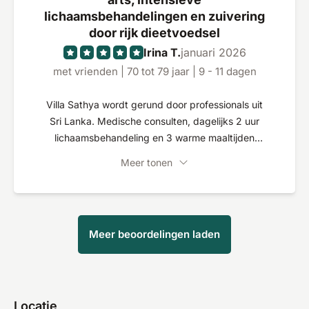
waren ook zeer professioneel, gevoelig en
lichaamsbehandelingen en zuivering
individueel op mij afgestemd. Ik had altijd het
door rijk dieetvoedsel
gevoel dat ik serieus werd genomen en
Irina T.
januari 2026
vakkundig werd ondersteund. De sfeer ter
met vrienden | 70 tot 79 jaar | 9 - 11 dagen
plaatse is kalm en rustgevend - precies de juiste
plek om tot rust te komen, nieuwe energie op te
Villa Sathya wordt gerund door professionals uit
doen en bewust tijd te nemen voor je lichaam en
Sri Lanka. Medische consulten, dagelijks 2 uur
geest. Ik ben erg dankbaar voor deze bijzondere
lichaamsbehandeling en 3 warme maaltijden
ervaring en zal zeker terugkomen. Hartelijk dank
hadden een goed effect op het verlichten van
aan het hele team voor deze prachtige en
Meer tonen
mijn symptomen. Ik was ook in staat om sommige
verrijkende tijd!
van mijn medicijnen te stoppen of te verminderen.
De sfeer is liefdevol en zorgzaam, maar ook
streng en consequent. Kamers en faciliteiten
Meer beoordelingen laden
slechts 4 sterren, omdat er weinig tot geen
vrijetijdsactiviteiten zijn. Ondanks het
personeelstekort tijdens de kerstdagen heeft de
Fitreisen-organisatie zich echt ingespannen en
was erg behulpzaam. Een echte aanrader.
Locatie