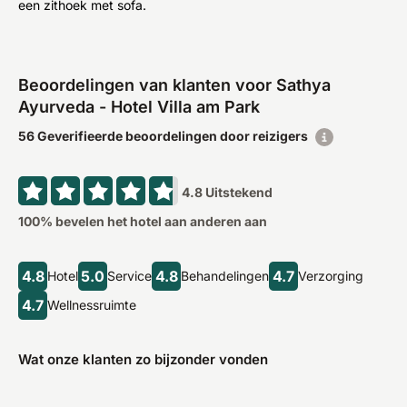
een zithoek met sofa.
Beoordelingen van klanten voor Sathya
Ayurveda - Hotel Villa am Park
56 Geverifieerde beoordelingen door reizigers
4.8
Uitstekend
100
% bevelen het hotel aan anderen aan
4.8
5.0
4.8
4.7
Hotel
Service
Behandelingen
Verzorging
4.7
Wellnessruimte
Wat onze klanten zo bijzonder vonden