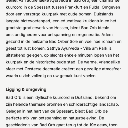
Geniet van authentieke Ayurveda in Bad Orb, een charmante
kuuroord in de Spessart tussen Frankfurt en Fulda. Omgeven
door een verzorgd kuurpark met oude bomen, Duitslands
langste blotevoetenpad, een educatieve kruidentuin en het
grootste gradierwerk van Hessen, biedt Bad Orb ideale
omstandigheden voor ontspanning en regeneratie. Adem
gezond in de heilzame Bad Orber Sole en voel hoe lichaam en
geest tot rust komen. Sathya Ayurveda - Villa am Park is
uitstekend gelegen, op slechts enkele minuten lopen van het
kuurpark en de historische oude stad. De warme, vriendelijke
sfeer met Oosterse decoratie creëert een gezellige atmosfeer
waarin u zich volledig op uw gemak kunt voelen.
Ligging & omgeving
Bad Orb is een idyllische kuuroord in Duitsland, bekend om
zijn helende thermale bronnen en schilderachtige landschap.
Gelegen in het hart van de Spessart, biedt Bad Orb de
perfecte mix van ontspanning en natuurbeleving. De
geschiedenis van Bad Orb gaat terug tot de 19e eeuw, toen