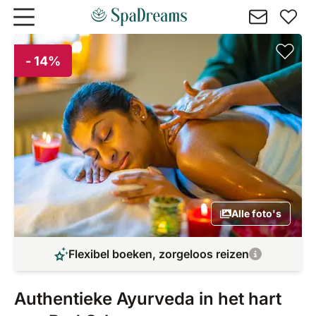
Naar hoofdinhoud gaan
- 14%
Alle foto's
Flexibel boeken, zorgeloos reizen
Authentieke Ayurveda in het hart