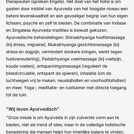
therapeuten (spreken Engels). Het doel van het hotel is om
gasten door middel van Ayurveda van het hoogste niveau een
betere levenskwaliteit en een gevoeliger begrip van hun eigen
lichaam, psyche en zelf te bieden. De combinatie van Indiase
en Singalese Ayurveda-tradities is bewust gekozen.
Ayurvedische behandelingen: Shiroabhyanga hoofdmassage
(bij stress, migraine), Mukabhyanga gezichtsmassage (bij
stress en oogpijn, vermindert donkere kringen, werkt tegen
huidveroudering), Padabhyanga voetmassage (bij voetpijn,
koude voeten), ontspanningsmassage (reguleert de
bloedcirculatie, ontspant de spieren), inhalatie (om de
luchtwegen vrij te maken, neusbijholten en voorhoofdsholten)
en meer. Yoga-, meditatie- en rustkamer met directe toegang
tot de tuin.
"Wij leven Ayurvedisch"
"Onze missie is om Ayurveda in zijn zuiverste vorm aan te
bieden, niet als trend of idee, maar in de volledige holistische
benadering die mensen helpt hun innerlijke balans te vinden,