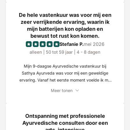
De hele vastenkuur was voor mij een
zeer verrijkende ervaring, waarin ik
mijn batterijen kon opladen en
bewust tot rust kon komen.
Stefanie P.
mei 2026
alleen | 50 tot 59 jaar | 4 - 8 dagen
Mijn 9-daagse Ayurvedische vastenkuur bij
Sathya Ayurveda was voor mij een geweldige
ervaring. Vanaf het eerste moment voelde ik me
zeer welkom, goed verzorgd en liefdevol
Meer tonen
verzorgd. Het hele team behandelt de gasten met
veel aandacht, warmte en zorg. Vooral de
therapeutische massages waren gewoonweg een
droom. Alle therapeuten waren zeer attent en
Ontspanning met professionele
vroegen bijvoorbeeld altijd zorgvuldig of de druk
Ayurvedische consulten door een
comfortabel was. De Ayurvedische consulten
arts, intensieve