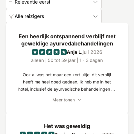
Relevantie eerst
Alle reizigers
Een heerlijk ontspannend verblijf met
geweldige ayurvedabehandelingen
Anja L.
juli 2026
alleen | 50 tot 59 jaar | 1 - 3 dagen
Ook al was het maar een kort uitje, dit verblijf
heeft me heel goed gedaan. Ik heb me in het
hotel, inclusief de ayurvedische behandelingen en
het heerlijke eten uit de ayurvedische keuken,
Meer tonen
heel op mijn gemak gevoeld en ik kan me goed
voorstellen dat ik nog eens terugkom. Het
personeel is erg vriendelijk en het hele weekend
was uitstekend georganiseerd.
Het was geweldig