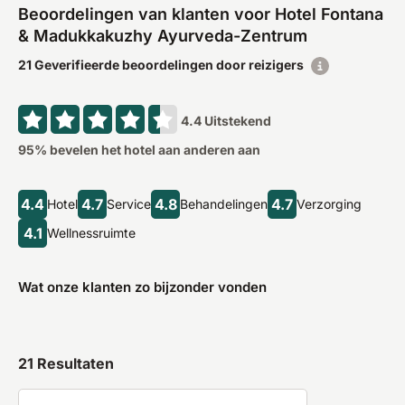
Beoordelingen van klanten voor Hotel Fontana
& Madukkakuzhy Ayurveda-Zentrum
21 Geverifieerde beoordelingen door reizigers
4.4
Uitstekend
95
% bevelen het hotel aan anderen aan
4.4
4.7
4.8
4.7
Hotel
Service
Behandelingen
Verzorging
4.1
Wellnessruimte
Wat onze klanten zo bijzonder vonden
21
Resultaten