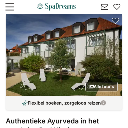
Naar hoofdinhoud gaan
Alle foto's
Flexibel boeken, zorgeloos reizen
Authentieke Ayurveda in het