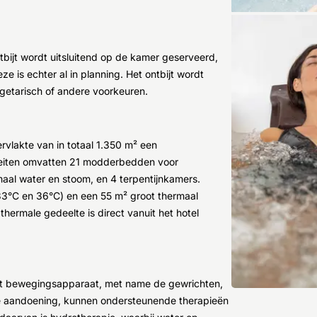
tbijt wordt uitsluitend op de kamer geserveerd,
e is echter al in planning. Het ontbijt wordt
getarisch of andere voorkeuren.
rvlakte van in totaal 1.350 m² een
iteiten omvatten 21 modderbedden voor
al water en stoom, en 4 terpentijnkamers.
 33°C en 36°C) en een 55 m² groot thermaal
ermale gedeelte is direct vanuit het hotel
et bewegingsapparaat, met name de gewrichten,
che aandoening, kunnen ondersteunende therapieën