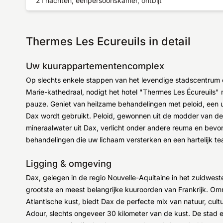
21 nachten, eenpersoonskamer, ontbijt
Thermes Les Ecureuils in detail
Uw kuurappartementencomplex
Op slechts enkele stappen van het levendige stadscentrum
Marie-kathedraal, nodigt het hotel "Thermes Les Écureuils" m
pauze. Geniet van heilzame behandelingen met peloid, een u
Dax wordt gebruikt. Peloid, gewonnen uit de modder van de A
mineraalwater uit Dax, verlicht onder andere reuma en bev
behandelingen die uw lichaam versterken en een hartelijk tea
Ligging & omgeving
Dax, gelegen in de regio Nouvelle-Aquitaine in het zuidwest
grootste en meest belangrijke kuuroorden van Frankrijk. Om
Atlantische kust, biedt Dax de perfecte mix van natuur, cultu
Adour, slechts ongeveer 30 kilometer van de kust. De stad e