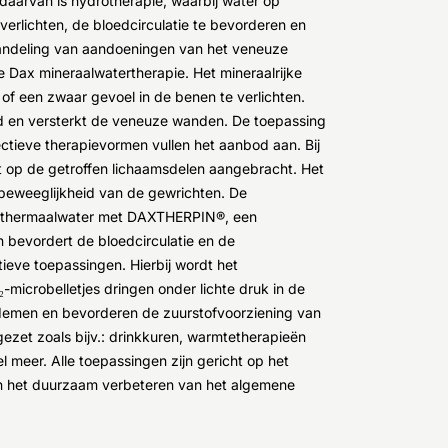
 daarvan is hydrotherapie, waarbij water op
verlichten, de bloedcirculatie te bevorderen en
ehandeling van aandoeningen van het veneuze
 Dax mineraalwatertherapie. Het mineraalrijke
 of een zwaar gevoel in de benen te verlichten.
d en versterkt de veneuze wanden. De toepassing
ctieve therapievormen vullen het aanbod aan. Bij
t op de getroffen lichaamsdelen aangebracht. Het
 beweeglijkheid van de gewrichten. De
 thermaalwater met DAXTHERPIN®, een
n bevordert de bloedcirculatie en de
ieve toepassingen. Hierbij wordt het
₂-microbelletjes dringen onder lichte druk in de
edemen en bevorderen de zuurstofvoorziening van
ezet zoals bijv.: drinkkuren, warmtetherapieën
meer. Alle toepassingen zijn gericht op het
 en het duurzaam verbeteren van het algemene