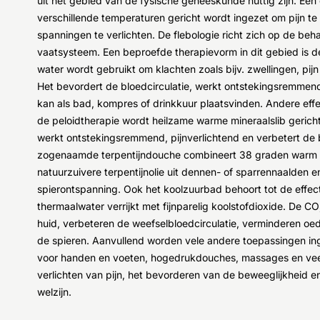
uit het gebied van de fysische geneeskunde nuttig zijn. Een
verschillende temperaturen gericht wordt ingezet om pijn te 
spanningen te verlichten. De flebologie richt zich op de b
vaatsysteem. Een beproefde therapievorm in dit gebied is de
water wordt gebruikt om klachten zoals bijv. zwellingen, pijn
Het bevordert de bloedcirculatie, werkt ontstekingsremmen
kan als bad, kompres of drinkkuur plaatsvinden. Andere effe
de peloidtherapie wordt heilzame warme mineraalslib gerich
werkt ontstekingsremmend, pijnverlichtend en verbetert de
zogenaamde terpentijndouche combineert 38 graden warm
natuurzuivere terpentijnolie uit dennen- of sparrennaalden e
spierontspanning. Ook het koolzuurbad behoort tot de effect
thermaalwater verrijkt met fijnparelig koolstofdioxide. De CO
huid, verbeteren de weefselbloedcirculatie, verminderen o
de spieren. Aanvullend worden vele andere toepassingen ing
voor handen en voeten, hogedrukdouches, massages en veel 
verlichten van pijn, het bevorderen van de beweeglijkheid
welzijn.