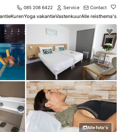
085 208 6422
Service
Contact
antie
Kuren
Yoga vakantie
Vastenkuur
Alle reisthema's
Alle foto's