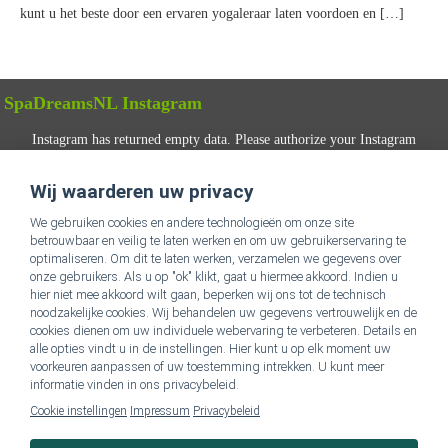
kunt u het beste door een ervaren yogaleraar laten voordoen en […]
SpaDreamsNL Instagram
Instagram has returned empty data. Please authorize your Instagram
account in the
plugin settings
.
Wij waarderen uw privacy
VOLG ONS
We gebruiken cookies en andere technologieën om onze site
betrouwbaar en veilig te laten werken en om uw gebruikerservaring te
optimaliseren. Om dit te laten werken, verzamelen we gegevens over
onze gebruikers. Als u op "ok" klikt, gaat u hiermee akkoord. Indien u
hier niet mee akkoord wilt gaan, beperken wij ons tot de technisch
noodzakelijke cookies. Wij behandelen uw gegevens vertrouwelijk en de
cookies dienen om uw individuele webervaring te verbeteren. Details en
alle opties vindt u in de instellingen. Hier kunt u op elk moment uw
Ga naar SpaDreamsNL Homepage
voorkeuren aanpassen of uw toestemming intrekken. U kunt meer
informatie vinden in ons privacybeleid.
Cookie instellingen
Impressum
Privacybeleid
Impressum & privacybeleid