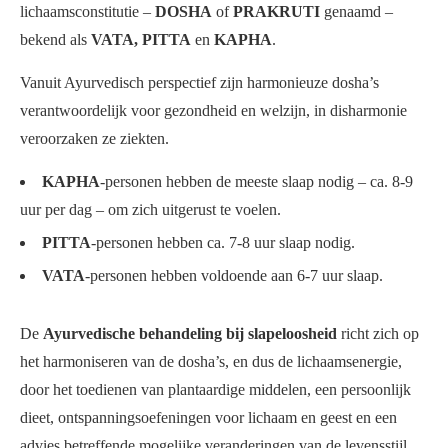
lichaamsconstitutie –
DOSHA
of
PRAKRUTI
genaamd –
bekend als
VATA, PITTA
en
KAPHA
.
Vanuit Ayurvedisch perspectief zijn harmonieuze dosha’s
verantwoordelijk voor gezondheid en welzijn, in disharmonie
veroorzaken ze ziekten.
KAPHA
-personen hebben de meeste slaap nodig – ca. 8-9
uur per dag – om zich uitgerust te voelen.
PITTA
-personen hebben ca. 7-8 uur slaap nodig.
VATA
-personen hebben voldoende aan 6-7 uur slaap.
De
Ayurvedische behandeling bij slapeloosheid
richt zich op
het harmoniseren van de dosha’s, en dus de lichaamsenergie,
door het toedienen van plantaardige middelen, een persoonlijk
dieet, ontspanningsoefeningen voor lichaam en geest en een
advies betreffende mogelijke veranderingen van de levensstijl.