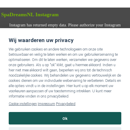
SpaDreamsNL Instagram
Instagram has returned empty data. Please authorize your Instagram
account in the
plugin settings
.
Wij waarderen uw privacy
VOLG ONS
We gebruiken cookies en andere technologieën om onze site
betrouwbaar en veilig te laten werken en om uw gebruikerservaring te
optimaliseren. Om dit te laten werken, verzamelen we gegevens over
onze gebruikers. Als u op "ok" klikt, gaat u hiermee akkoord. Indien u
hier niet mee akkoord wilt gaan, beperken wij ons tot de technisch
noodzakelijke cookies. Wij behandelen uw gegevens vertrouwelijk en de
cookies dienen om uw individuele webervaring te verbeteren. Details en
alle opties vindt u in de instellingen. Hier kunt u op elk moment uw
Ga naar SpaDreamsNL Homepage
voorkeuren aanpassen of uw toestemming intrekken. U kunt meer
informatie vinden in ons privacybeleid.
Cookie instellingen
Impressum
Privacybeleid
Impressum & privacybeleid
Ok