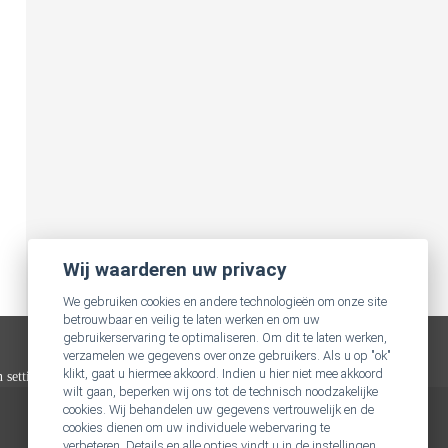
Wij waarderen uw privacy
We gebruiken cookies en andere technologieën om onze site
betrouwbaar en veilig te laten werken en om uw
gebruikerservaring te optimaliseren. Om dit te laten werken,
verzamelen we gegevens over onze gebruikers. Als u op "ok"
klikt, gaat u hiermee akkoord. Indien u hier niet mee akkoord
n settings
.
wilt gaan, beperken wij ons tot de technisch noodzakelijke
cookies. Wij behandelen uw gegevens vertrouwelijk en de
cookies dienen om uw individuele webervaring te
verbeteren. Details en alle opties vindt u in de instellingen.