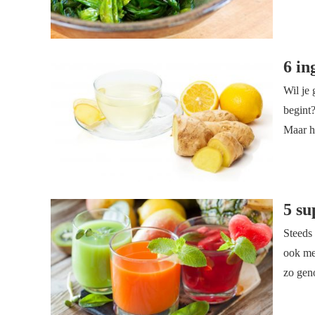
6 in
Wil je 
begint
Maar he
5 su
Steeds
ook me
zo gen