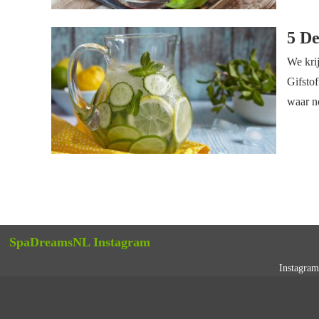
5 De
We krij
Gifstof
waar n
SpaDreamsNL Instagram
Instagram