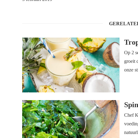
GERELATE
Trop
Op 2 s
groeit 
onze s
Spin
Chef K
voedin
natuurl