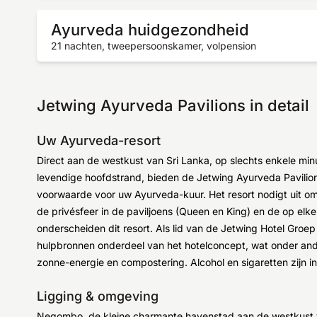
Ayurveda huidgezondheid
21 nachten, tweepersoonskamer, volpension
Jetwing Ayurveda Pavilions in detail
Uw Ayurveda-resort
Direct aan de westkust van Sri Lanka, op slechts enkele m
levendige hoofdstrand, bieden de Jetwing Ayurveda Pavilions
voorwaarde voor uw Ayurveda-kuur. Het resort nodigt uit om t
de privésfeer in de paviljoens (Queen en King) en de op elk
onderscheiden dit resort. Als lid van de Jetwing Hotel Groep
hulpbronnen onderdeel van het hotelconcept, wat onder ander
zonne-energie en compostering. Alcohol en sigaretten zijn in
Ligging & omgeving
Negombo, de kleine charmante havenstad aan de westkust va