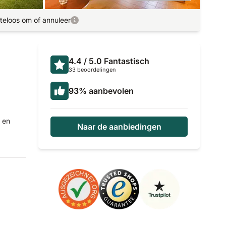
teloos om of annuleer
4.4
/ 5.0
Fantastisch
33 beoordelingen
93
%
aanbevolen
 en
Naar de aanbiedingen