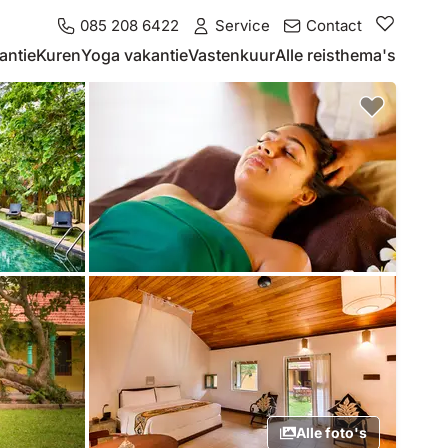
085 208 6422
Service
Contact
antie
Kuren
Yoga vakantie
Vastenkuur
Alle reisthema's
Alle foto's