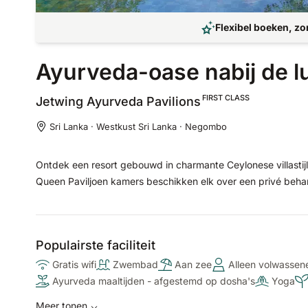
Flexibel boeken, zo
Ayurveda-oase nabij de 
FIRST CLASS
Jetwing Ayurveda
Pavilions
Sri Lanka · Westkust Sri Lanka · Negombo
Ontdek een resort gebouwd in charmante Ceylonese villastijl
Queen Paviljoen kamers beschikken elk over een privé behan
Populairste faciliteit
Gratis wifi
Zwembad
Aan zee
Alleen volwassen
Ayurveda maaltijden - afgestemd op dosha's
Yoga
Meer tonen