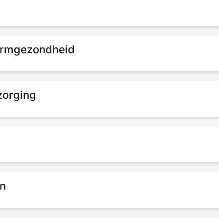
darmgezondheid
zorging
en