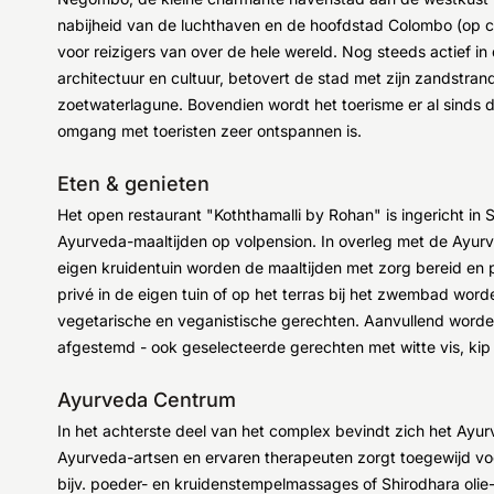
nabijheid van de luchthaven en de hoofdstad Colombo (op c
voor reizigers van over de hele wereld. Nog steeds actief in
architectuur en cultuur, betovert de stad met zijn zandstra
zoetwaterlagune. Bovendien wordt het toerisme er al sinds d
omgang met toeristen zeer ontspannen is.
Eten & genieten
Het open restaurant "Koththamalli by Rohan" is ingericht in S
Ayurveda-maaltijden op volpension. In overleg met de Ayurv
eigen kruidentuin worden de maaltijden met zorg bereid en pe
privé in de eigen tuin of op het terras bij het zwembad wor
vegetarische en veganistische gerechten. Aanvullend worden
afgestemd - ook geselecteerde gerechten met witte vis, ki
Ayurveda Centrum
In het achterste deel van het complex bevindt zich het Ay
Ayurveda-artsen en ervaren therapeuten zorgt toegewijd vo
bijv. poeder- en kruidenstempelmassages of Shirodhara olie-