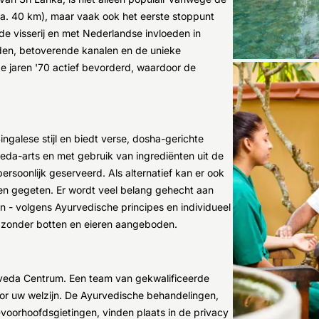
a. 40 km), maar vaak ook het eerste stoppunt
 de visserij en met Nederlandse invloeden in
nden, betoverende kanalen en de unieke
e jaren '70 actief bevorderd, waardoor de
ingalese stijl en biedt verse, dosha-gerichte
eda-arts en met gebruik van ingrediënten uit de
rsoonlijk geserveerd. Als alternatief kan er ook
den gegeten. Er wordt veel belang gehecht aan
 - volgens Ayurvedische principes en individueel
p zonder botten en eieren aangeboden.
urveda Centrum. Een team van gekwalificeerde
or uw welzijn. De Ayurvedische behandelingen,
voorhoofdsgietingen, vinden plaats in de privacy