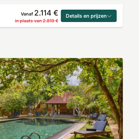
2.114 €
Vanaf
Details en prijzen
in plaats van
2.819 €